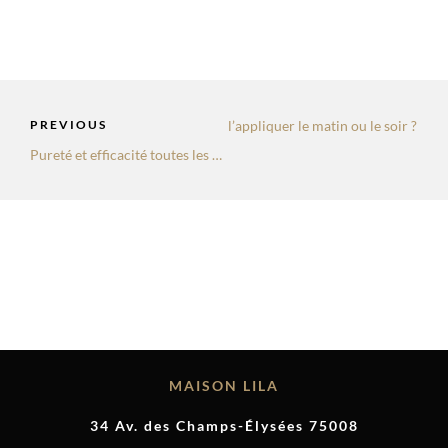
e pépins de figue de barbarie : faut-il l’appliquer le matin ou le soir ?
PREVIOUS
Pureté et efficacité toutes les raisons importantes de choisir exclusivement une Huile de Figue de Barbarie Pure.
MAISON LILA
34 Av. des Champs-Élysées 75008