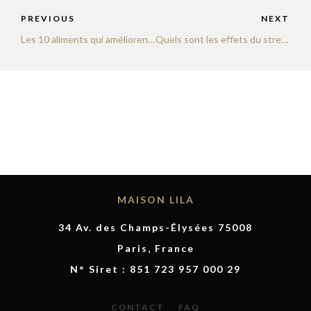
PREVIOUS
NEXT
Les 10 aliments qui améliorent la santé de votre peau : tout ce que vous devez savoir !
Quels sont les effets du stress sur la peau et les cheveux ?
MAISON LILA
34 Av. des Champs-Élysées 75008
Paris, France
N° Siret : 851 723 957 000 29
CONTACT
FAQ