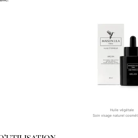
Huile végétale
Soin visage naturel cosmét
d’utilisation