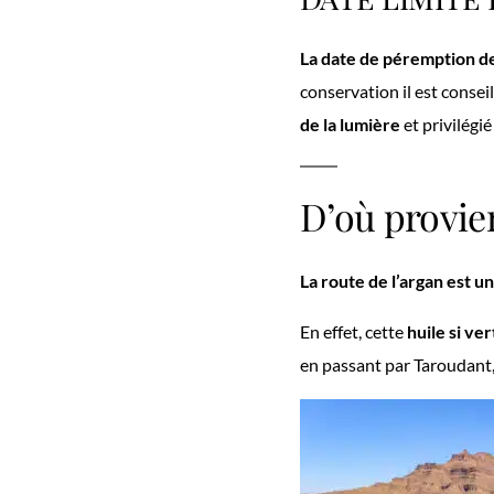
La date de péremption de 
conservation il est consei
de la lumière
et privilég
D’où provien
La route de l’argan est u
En effet, cette
huile si ve
en passant par Taroudant, 