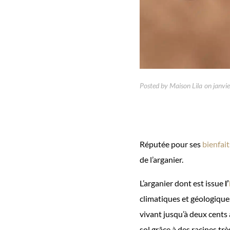
Posted by
Maison Lila
on
janvi
Réputée pour ses
bienfai
de l’arganier.
L’arganier dont est issue
l’
climatiques et géologique
vivant jusqu’à deux cents a
sol grâce à des racines trè