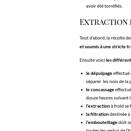
avoir été torréfiés.
Extraction 
Tout d’abord, la récolte d
et soumis à une stricte tr
Ensuite voici
les différen
le dépulpage
effectué
séparer les noix de la 
le concassage
effectu
douze heures suivant le
l’extraction
à froid se
la filtration
destinée à 
l’embouteillage
doit s
toutes les vertus de l’h