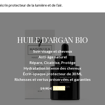
écrin protecteur de la lumière et de l’air.
HUILE D’ARGAN BIO
Soin visage et cheveux
Anti-âge naturel
Répare, Cicatrise, Protège
Hydratation intense des cheveux
Écrin opaque protecteur de 30 ML
Richesses et vertus préservées et garanties
19,90
€
14,90
€
Acheter maintenant